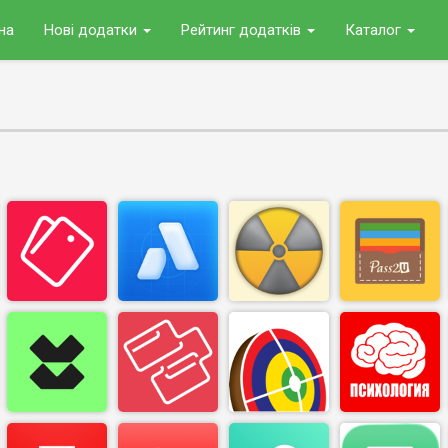
на
Нові додатки
Рейтинг додатків
Каталог